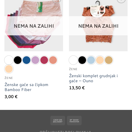
Dodaj u
Dodaj u
favorite
favorite
NEMA NA ZALIHI
NEMA NA ZALIHI
ŽENE
Ženski komplet grudnjak i
ŽENE
gaće – Ouno
Ženske gaće sa čipkom
13,50
€
Bamboo Fiber
3,00
€
Cash
Bank
On
Transfer