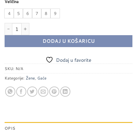
Veličina
4
5
6
7
8
9
Ženske slip gaće - Aydogan količina
DODAJ U KOŠARICU
Dodaj u favorite
SKU:
N/A
Kategorije:
Žene
,
Gaće
OPIS