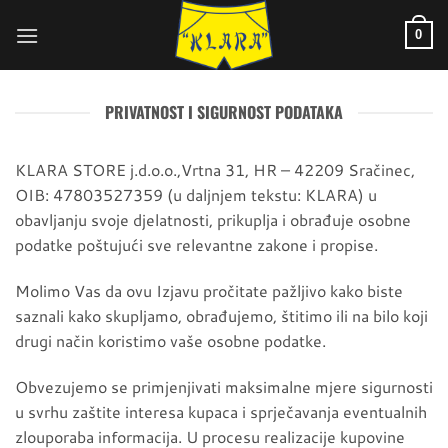
Skip
to
0
content
PRIVATNOST I SIGURNOST PODATAKA
KLARA STORE j.d.o.o.,Vrtna 31, HR – 42209 Sračinec,
OIB: 47803527359 (u daljnjem tekstu: KLARA) u
obavljanju svoje djelatnosti, prikuplja i obrađuje osobne
podatke poštujući sve relevantne zakone i propise.
Molimo Vas da ovu Izjavu pročitate pažljivo kako biste
saznali kako skupljamo, obrađujemo, štitimo ili na bilo koji
drugi način koristimo vaše osobne podatke.
Obvezujemo se primjenjivati maksimalne mjere sigurnosti
u svrhu zaštite interesa kupaca i sprječavanja eventualnih
zlouporaba informacija. U procesu realizacije kupovine