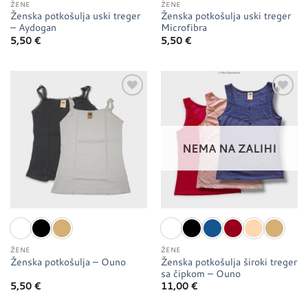
ŽENE
ŽENE
Ženska potkošulja uski treger
Ženska potkošulja uski treger
– Aydogan
Microfibra
5,50
€
5,50
€
Dodaj u
Dodaj u
favorite
favorite
NEMA NA ZALIHI
ŽENE
ŽENE
Ženska potkošulja široki treger
Ženska potkošulja – Ouno
sa čipkom – Ouno
5,50
€
11,00
€