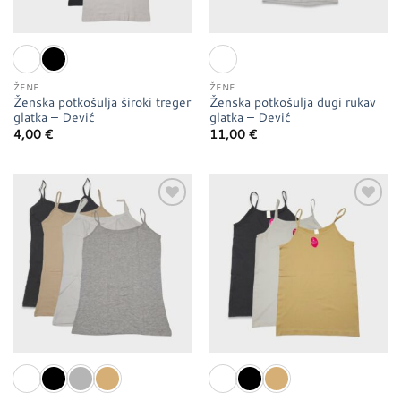
ŽENE
ŽENE
Ženska potkošulja široki treger
Ženska potkošulja dugi rukav
glatka – Dević
glatka – Dević
4,00
€
11,00
€
Dodaj u
Dodaj u
favorite
favorite