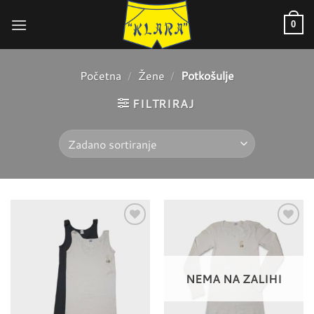
Skip
to
0
content
Početna
/
Žene
/
Potkošulje
FILTRIRAJ
Dodaj u
Dodaj u
favorite
favorite
NEMA NA ZALIHI