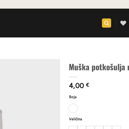
Muška potkošulja 
Dodaj u
4,00
favorite
€
Boja
Veličina