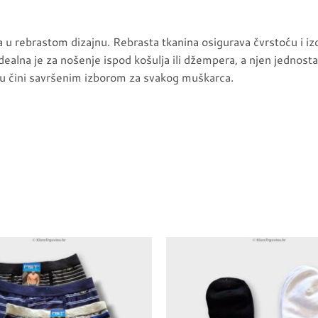
rebrastom dizajnu. Rebrasta tkanina osigurava čvrstoću i izdr
dealna je za nošenje ispod košulja ili džempera, a njen jednosta
o ju čini savršenim izborom za svakog muškarca.
Dodaj u
favorite