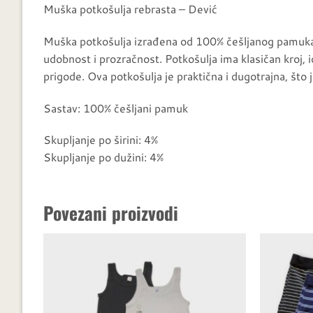
Muška potkošulja rebrasta – Dević
Muška potkošulja izrađena od 100% češljanog pamuka u 
udobnost i prozračnost. Potkošulja ima klasičan kroj, i
prigode. Ova potkošulja je praktična i dugotrajna, št
Sastav: 100% češljani pamuk
Skupljanje po širini: 4%
Skupljanje po dužini: 4%
Povezani proizvodi
Dodaj u
favorite