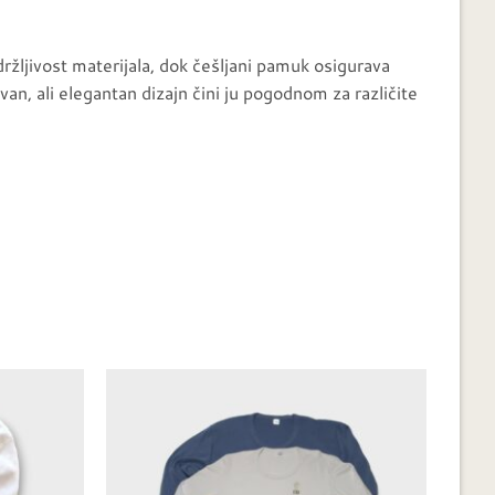
žljivost materijala, dok češljani pamuk osigurava
van, ali elegantan dizajn čini ju pogodnom za različite
Dodaj u
Dodaj u
favorite
favorite