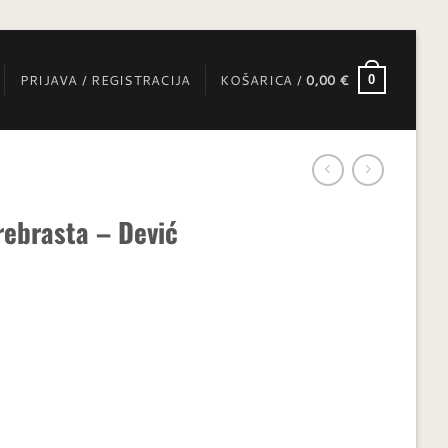
PRIJAVA / REGISTRACIJA
KOŠARICA /
0,00
€
0
rebrasta – Dević