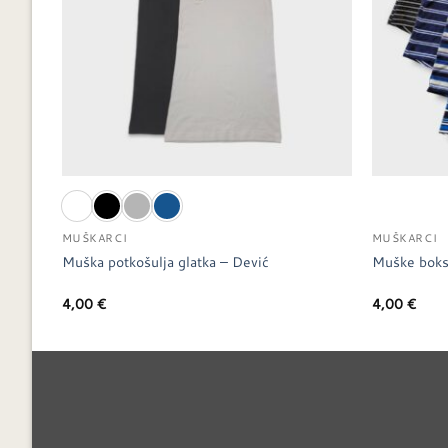
MUŠKARCI
MUŠKARCI
Muška potkošulja glatka – Dević
Muške boks
4,00
€
4,00
€