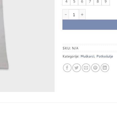
4
5
6
7
8
9
Muška potkošulja rebrasta - Devi
SKU:
N/A
Kategorije:
Muškarci
,
Potkošulje