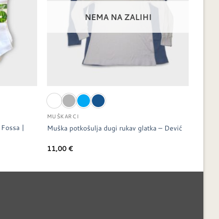
NEMA NA ZALIHI
MUŠKARCI
 Fossa |
Muška potkošulja dugi rukav glatka – Dević
11,00
€