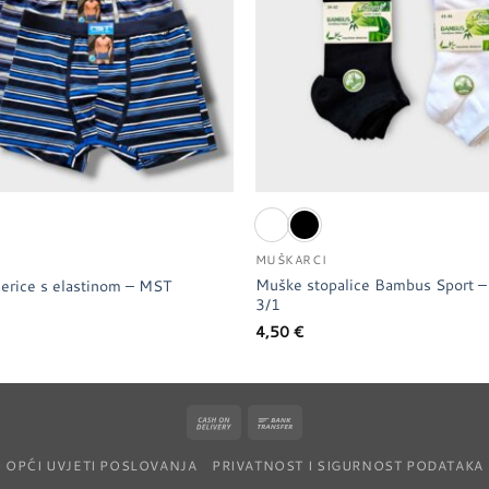
MUŠKARCI
Muške stopalice Bambus Sport –
erice s elastinom – MST
3/1
4,50
€
Cash
Bank
On
Transfer
OPĆI UVJETI POSLOVANJA
PRIVATNOST I SIGURNOST PODATAKA
Delivery