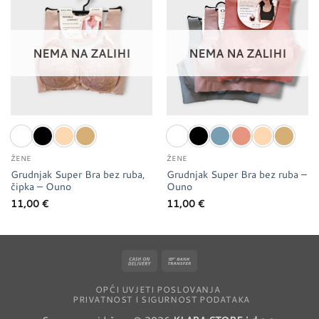
Dodaj u
Dodaj u
favorite
favorite
NEMA NA ZALIHI
NEMA NA ZALIHI
ŽENE
ŽENE
Grudnjak Super Bra bez ruba,
Grudnjak Super Bra bez ruba –
čipka – Ouno
Ouno
11,00
€
11,00
€
Cash
Bank
On
Transfer
OPĆI UVJETI POSLOVANJA
Delivery
PRIVATNOST I SIGURNOST PODATAKA