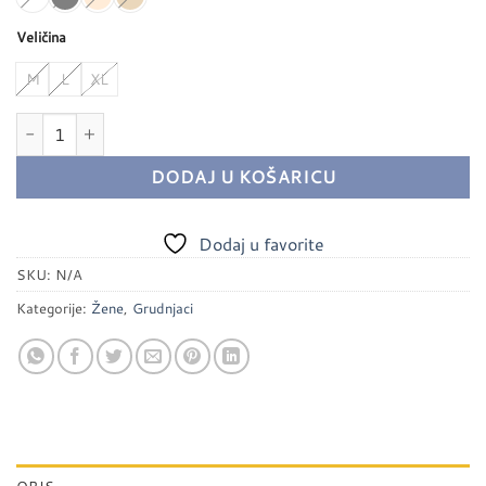
Veličina
M
L
XL
Grudnjak Super Bra bez ruba, kopčanje naprijed - Ouno količina
DODAJ U KOŠARICU
Dodaj u favorite
SKU:
N/A
Kategorije:
Žene
,
Grudnjaci
OPIS