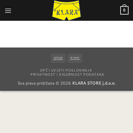
Skip
to
0
content
Cash
Bank
On
Transfer
OPĆI UVJETI POSLOVANJA
Delivery
PRIVATNOST I SIGURNOST PODATAKA
Sva prava pridržana © 2026
KLARA STORE j.d.o.o.