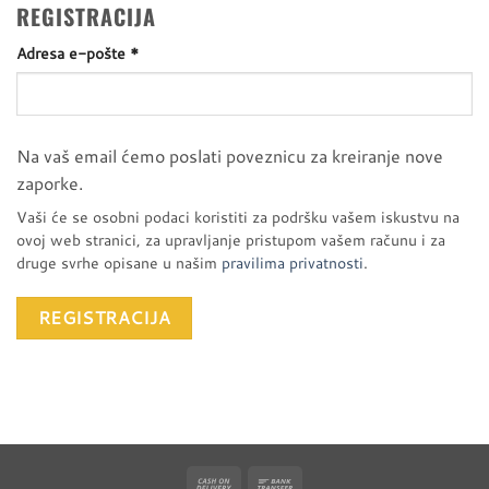
REGISTRACIJA
Obavezno
Adresa e-pošte
*
Na vaš email ćemo poslati poveznicu za kreiranje nove
zaporke.
Vaši će se osobni podaci koristiti za podršku vašem iskustvu na
ovoj web stranici, za upravljanje pristupom vašem računu i za
druge svrhe opisane u našim
pravilima privatnosti
.
REGISTRACIJA
Cash
Bank