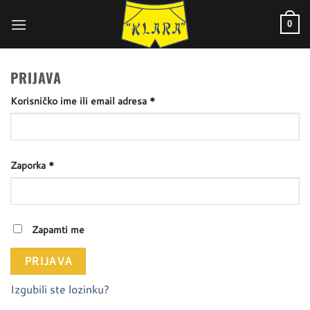
Skip
to
0
content
PRIJAVA
Obavezno
Korisničko ime ili email adresa
*
Obavezno
Zaporka
*
Zapamti me
PRIJAVA
Izgubili ste lozinku?